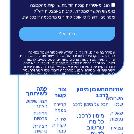
הנני מאשר/ת קבלת הודעות שיווקיות מהקבוצה
באמצעי הקשר שמסרתי, לרבות באמצעות דוא"ל
ומסרונים. ידוע לי כי אוכל לחזור בי מהסכמה זו בכל עת.
חזרו אלי
שמירה במאגרים: ידוע לי כי המידע שאמסור יישמר במאגרי
המידע של הקבוצה* לטובת ניהול, שיפור, ייעול ותפעול השירותים,
שירות וקשר עם הלקוח, צרכים שיווקיים וסטטיסטיים, לרבות
דיוור ישיר והכל בהתאם
למדיניות הפרטיות
. ידוע לי כי לא חלה
חובה חוקית על מסירת המידע אלא היא הכרחית לטובת יצירת
קשר עימי ואי מסירתו תמנע מהחברה ליצור עימי קשר ולהעניק
לי את השירות המבוקש. אוכל לפנות ל
חברות הקבוצה
על מנת
לעיין במידע אודותיי ולתקנו כחוק.
פמה
אודות
מחשבון מימון
צור
לשירותך
לרכב
קשר
השרותים
תנאי שימוש
שלנו
הכל על מימון לרכב
קריירה
האתר
בפמה
שאלות
מדיניות
מימון לרכב,
פרטיות
נפוצות
שירות
כל מה
לקוחות
הצהרת
שחשוב
מציאת
נגישות
פמה
לדעת
רכב