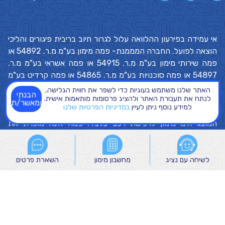
אי עמידה בפירעון ההלוואה עלול לגרור חיוב בריבית פיגורים והליכי
הוצאה לפועל. החברה המממנת- פמה מימון בע"מ מ.ר. 54892 או
פמה שירותי מימון בע"מ מ.ר. 54915 או פמה אשראי בע"מ מ.ר.
54897 או פמה סוכנויות בע"מ מ.ר. 54865 או פמה קרדיט בע"מ
מ.ר. 54898 ("
פמה
"). הצעת ההלוואה תינתן בכפוף לעמידה
האתר שלנו משתמש בעוגיות כדי לשפר את חווית הגלישה,
הבנתי
בתנאי החיתום, בהתאם לנתוניו האישיים של כל לקוח, בכפוף
לנתח את תעבורת האתר ולהציג פרסומות מותאמות אישית.
ומאשר/ת
למידע נוסף ניתן לעיין
במדיניות הפרטיות שלנו
לשיקול הדעת הבלעדי ולתנאים שיקבעו על ידי פמה.
השירות
המוצג הינו מימון לרכישת רכב בלבד. פמה אינה מוכרת את
הרכבים ואינה נושאת באחריות בכל הקשור לכלי הרכב. תנאי
ההלוואה הסופיים יקבעו בהתאם לתנאי העסקה הספציפיים של כל
לקוח. מקור הנתונים המוצגים הינו מסוכנויות הרכב השונות. מלאי
לשיחה עם נציג
לשיחה עם נציג
מחשבון מימון
מחשבון מימון
השארת פרטים
השארת פרטים
ומחירי הרכבים יקבעו בהתאם להחלטת סוכנויות הרכב. התמונות
מוצגות להמחשה בלבד. ייתכנו הבדלים בין התיאור המופיע באתר
לבין המפרט בפועל, מידע מלא ימסר על ידי סוכנויות הרכב. עמלות
הקמה ואחרות יגבו בנוסף למפורט לעיל. סכום ההחזר החודשי הינו
משוער בלבד. חיווי אשראי- לצורך בחינת עמידתך בתנאי החיתום,