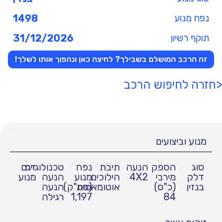
נפח מנוע
1498
תוקף רשיון
31/12/2026
זה הרכב המושלם בשבילך? לחיצה כאן ונהפוך אותו לשלך!
<חזרה לחיפוש הרכב
מנוע וביצועים
סוג
הספק
הנעה
תיבת
נפח
טכנולוגיית
דגם
דלק
מירבי
4X2
הילוכים
מנוע
הנעה
מנוע
בנזין
(כ"ס)
אוטומאטית
(סמ"ק)
הנעה
84
1,197
רגילה