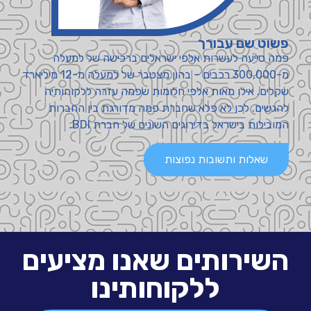
פשוט שם עבורך
פמה סייעה לעשרות אלפי ישראלים ברכישה של למעלה
מ-300,000 רכבים – בהון מצטבר של למעלה מ-12 מיליארד
שקלים. אילו מאות אלפי חלומות שפמה עזרה ללקוחותיה
להגשים. לכן לא פלא שחברת פמה מדורגת בין החברות
המובילות בישראל בדירוגים השונים של חברת BDI.
שאלות ותשובות נפוצות
השירותים שאנו מציעים
ללקוחותינו