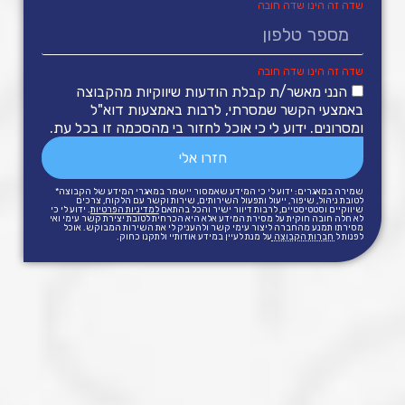
הנני מאשר/ת קבלת הודעות שיווקיות מהקבוצה
באמצעי הקשר שמסרתי, לרבות באמצעות דוא"ל
ומסרונים. ידוע לי כי אוכל לחזור בי מהסכמה זו בכל עת.
חזרו אלי
שמירה במאגרים: ידוע לי כי המידע שאמסור יישמר במאגרי המידע של הקבוצה*
לטובת ניהול, שיפור, ייעול ותפעול השירותים, שירות וקשר עם הלקוח, צרכים
שיווקיים וסטטיסטיים, לרבות דיוור ישיר והכל בהתאם
למדיניות הפרטיות
. ידוע לי כי
לא חלה חובה חוקית על מסירת המידע אלא היא הכרחית לטובת יצירת קשר עימי ואי
מסירתו תמנע מהחברה ליצור עימי קשר ולהעניק לי את השירות המבוקש. אוכל
לפנות ל
חברות הקבוצה
על מנת לעיין במידע אודותיי ולתקנו כחוק.