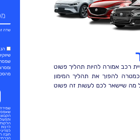
הננ
שיווקי
שמסרתי
יית רכב אמורה להיות תהליך פשוט
ומסרוני
מהסכמה
ו כמטרה להפוך את תהליך המימון
ל מה שיישאר לכם לעשות זה פשוט
שמירה ב
שאמסור
הקבוצה*
ותפעול 
הלקוח, 
לרבות ד
למדיניו
חובה ח
הכרחית 