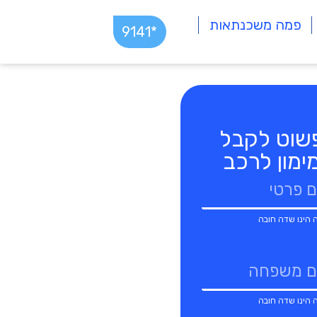
פמה משכנתאות
*9141
שוט לקבל
ימון לרכב