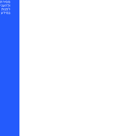
מסירתו
ולהעני
לפנות ל
במידע א