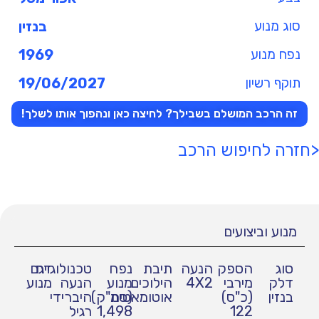
סוג מנוע
בנזין
נפח מנוע
1969
תוקף רשיון
19/06/2027
זה הרכב המושלם בשבילך? לחיצה כאן ונהפוך אותו לשלך!
<חזרה לחיפוש הרכב
מנוע וביצועים
סוג
הספק
הנעה
תיבת
נפח
טכנולוגיית
דגם
דלק
מירבי
4X2
הילוכים
מנוע
הנעה
מנוע
בנזין
(כ"ס)
אוטומאטית
(סמ"ק)
היברידי
122
1,498
רגיל