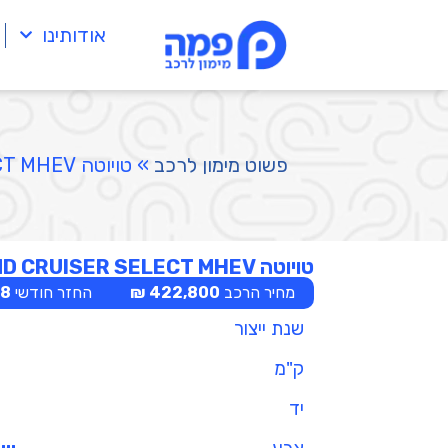
אודותינו
פשוט מימון לרכב
»
טויוטה LAND CRUISER SELECT MHEV
טויוטה LAND CRUISER SELECT MHEV
מחיר הרכב
422,800 ₪
החזר חודשי
 ₪
שנת ייצור
ק"מ
יד