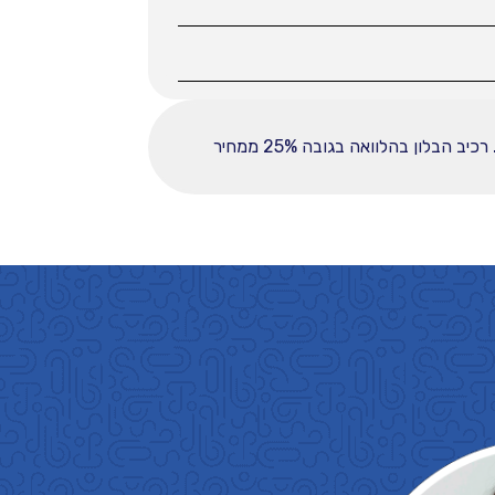
ההחזר החודשי לחודש המפורט לעיל מבוסס על עסקה הכוללת מקדמה בסך 36000, ובפריסה ל-60 תשלומים. רכיב הבלון בהלוואה בגובה 25% ממחיר