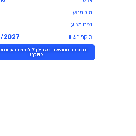
צבע
שנ
סוג מנוע
נפח מנוע
תוקף רשיון
5/2027
זה הרכב המושלם בשבילך? לחיצה כאן ונהפו
לשלך!