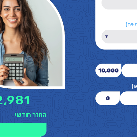
שים)
10,000
)
2,981
0
החזר חודשי