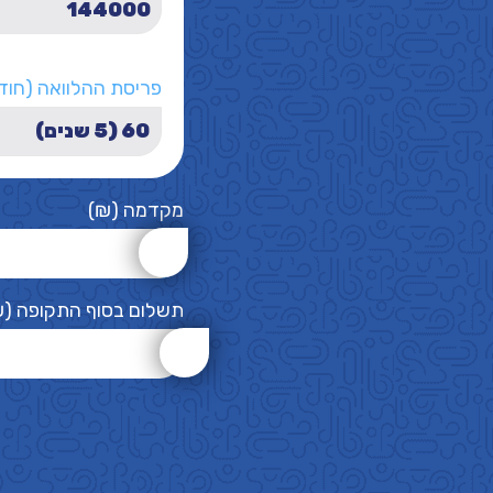
פריסת ההלוואה (חוד
מקדמה (₪)
תשלום בסוף התקופה (₪