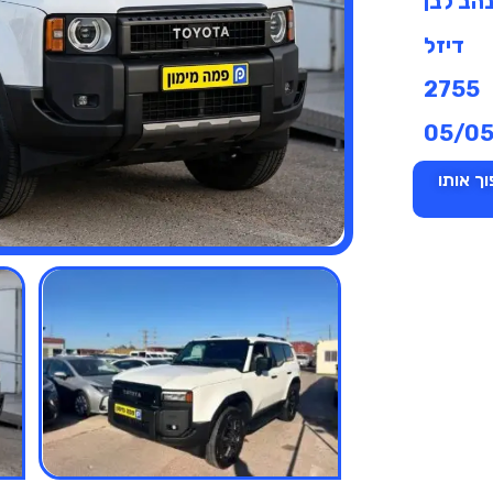
הב לבן
דיזל
2755
05/0
ך אותו