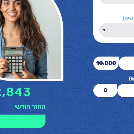
שים)
10,000
)
2,843
0
החזר חודשי