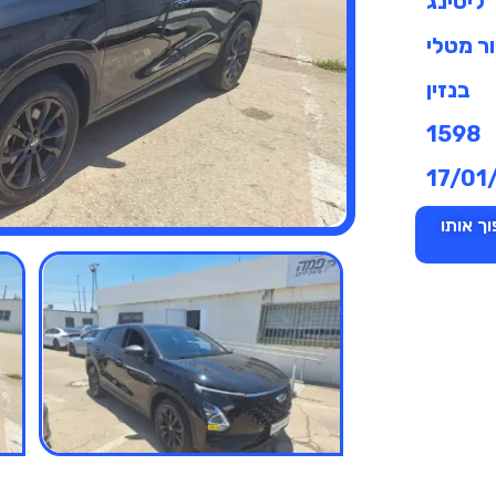
ליסינג
ר מטלי
בנזין
1598
17/01
ך אותו