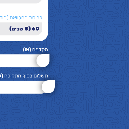
פריסת ההלוואה (חוד
מקדמה (₪)
תשלום בסוף התקופה (₪