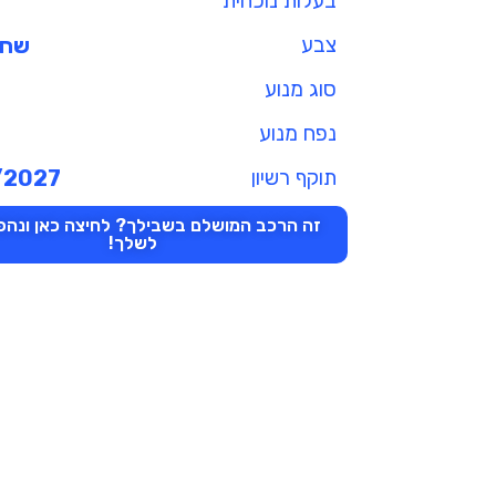
בעלות נוכחית
צבע
שחו
סוג מנוע
נפח מנוע
תוקף רשיון
/2027
זה הרכב המושלם בשבילך? לחיצה כאן ונהפו
לשלך!