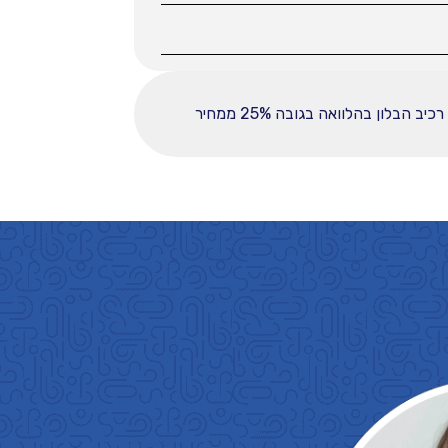
ההחזר החודשי לחודש המפורט לעיל מבוסס על עסקה הכוללת מקדמה בסך 37225, ובפריסה ל-60 תשלומים. רכיב הבלון בהלוואה בגובה 25% ממחיר