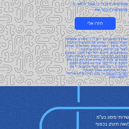
ומסרונים. ידוע לי כי אוכל לחזור בי
מהסכמה זו בכל עת.
חזרו אלי
שמירה במאגרים: ידוע לי כי המידע שאמסור
יישמר במאגרי המידע של הקבוצה* לטובת
ניהול, שיפור, ייעול ותפעול השירותים, שירות
וקשר עם הלקוח, צרכים שיווקיים
וסטטיסטיים, לרבות דיוור ישיר והכל בהתאם
למדיניות הפרטיות
. ידוע לי כי לא חלה חובה
חוקית על מסירת המידע אלא היא הכרחית
לטובת יצירת קשר עימי ואי מסירתו תמנע
מהחברה ליצור עימי קשר ולהעניק לי את
השירות המבוקש. אוכל לפנות ל
חברות הקבוצה
על מנת לעיין במידע אודותיי
ולתקנו כחוק.
ת פיגורים והליכי הוצאה לפועל. החברה המממנת- פמה מימון בע"מ מ.ר. 54892 או פמה שירותי מימון בע"מ
וואה תינתן בכפוף