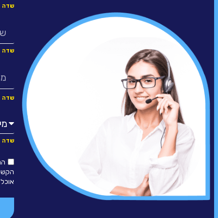
הנ
הקשר 
אוכל 