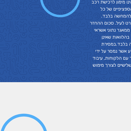
נו מימון לרכישת רכב
ספציפיים של כל
ת להמחשה בלבד.
ורט לעיל. סכום ההחזר
ממאגר נתוני אשראי
בנק ישראל.גובה הלוואה מירבי עד 350,000 ₪, עד 100 תשלומים. העלות הממשית של האשראי בהלוואות צמודות מדד הינו עד 13%. בהלוואות שאינן
ה בלבד.במסירת
ומים מטה. המידע אשר נמסר על ידי
ר עם הלקוחות, עיבוד
לישיים לצורך מימוש