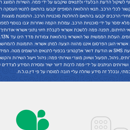
וף לשיקול הדעת הבלעדי ולתנאים שיקבעו על ידי פמה.
השירות המוצג הי
שור לכלי הרכב. תנאי ההלוואה הסופיים יקבעו בהתאם לתנאי העסקה ה
 ומחירי הרכבים יקבעו בהתאם להחלטת סוכנויות הרכב. התמונות מוצגו
מלא ימסר על ידי סוכנויות הרכב. עמלות הקמה ואחרות יגבו בנוסף למפ
אי החיתום, תפנה פמה ללשכת אשראי לקבלת חיווי נתוני אשראי אודותיך 
של ב
 אשראי הוגן הפרסום איננו מהווה הצעה למתן אשראי. התמונות להמחש
המידע אני מאשר/ת לחברות פמה לפנות אלי באמצעות טלפון, הודעת SMS או הודעת דואר אלקטרוני בכפוף לתנאים הרש
, ניהול, תפעול ושיווק מוצרי ושירותי פמה; ניהול וייעול השירות והקש
שירותים הניתנים על ידי פמה לרבות דיוור ישיר ומסירת המידע לצדדים ש
תי, ובכלל זה מידע שחלה עליי חובה למוסרו על פי דין.ט.ל.ח.