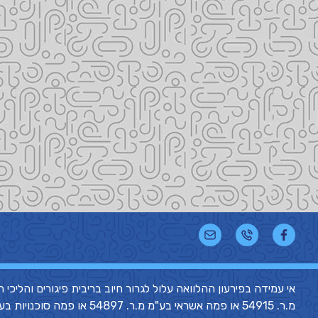
מ.ר. 54915 או פמה אשראי בע"מ מ.ר. 54897 או פמה סוכנויות בע"מ מ.ר. 54865 או פמה קרדיט בע"מ מ.ר. 54898 ("