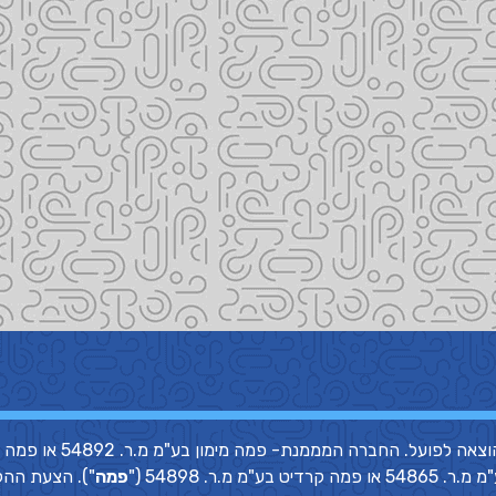
אי עמידה בפירעון ההלוואה עלול לגרור חיוב בריבי
פמה
"). הצעת ההל