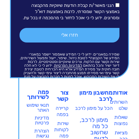
הנני מאשר/ת קבלת הודעות שיווקיות מהקבוצה
באמצעי הקשר שמסרתי, לרבות באמצעות דוא"ל
ומסרונים. ידוע לי כי אוכל לחזור בי מהסכמה זו בכל עת.
חזרו אלי
שמירה במאגרים: ידוע לי כי המידע שאמסור יישמר במאגרי
המידע של הקבוצה* לטובת ניהול, שיפור, ייעול ותפעול השירותים,
שירות וקשר עם הלקוח, צרכים שיווקיים וסטטיסטיים, לרבות
דיוור ישיר והכל בהתאם
למדיניות הפרטיות
. ידוע לי כי לא חלה
חובה חוקית על מסירת המידע אלא היא הכרחית לטובת יצירת
קשר עימי ואי מסירתו תמנע מהחברה ליצור עימי קשר ולהעניק
לי את השירות המבוקש. אוכל לפנות ל
חברות הקבוצה
על מנת
לעיין במידע אודותיי ולתקנו כחוק.
פמה
אודות
מחשבון מימון
צור
לשירותך
לרכב
קשר
השרותים
תנאי שימוש
שלנו
הכל על מימון לרכב
קריירה
האתר
בפמה
שאלות
מדיניות
מימון לרכב,
פרטיות
נפוצות
שירות
כל מה
לקוחות
הצהרת
שחשוב
מציאת
נגישות
פמה
לדעת
רכב