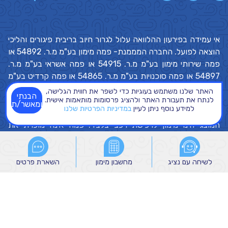
אי עמידה בפירעון ההלוואה עלול לגרור חיוב בריבית פיגורים והליכי
הוצאה לפועל. החברה המממנת- פמה מימון בע"מ מ.ר. 54892 או
פמה שירותי מימון בע"מ מ.ר. 54915 או פמה אשראי בע"מ מ.ר.
54897 או פמה סוכנויות בע"מ מ.ר. 54865 או פמה קרדיט בע"מ
מ.ר. 54898 ("
פמה
"). הצעת ההלוואה תינתן בכפוף לעמידה
האתר שלנו משתמש בעוגיות כדי לשפר את חווית הגלישה,
הבנתי
בתנאי החיתום, בהתאם לנתוניו האישיים של כל לקוח, בכפוף
לנתח את תעבורת האתר ולהציג פרסומות מותאמות אישית.
ומאשר/ת
למידע נוסף ניתן לעיין
במדיניות הפרטיות שלנו
לשיקול הדעת הבלעדי ולתנאים שיקבעו על ידי פמה.
השירות
המוצג הינו מימון לרכישת רכב בלבד. פמה אינה מוכרת את
הרכבים ואינה נושאת באחריות בכל הקשור לכלי הרכב. תנאי
ההלוואה הסופיים יקבעו בהתאם לתנאי העסקה הספציפיים של כל
לקוח. מקור הנתונים המוצגים הינו מסוכנויות הרכב השונות. מלאי
לשיחה עם נציג
לשיחה עם נציג
מחשבון מימון
מחשבון מימון
השארת פרטים
השארת פרטים
ומחירי הרכבים יקבעו בהתאם להחלטת סוכנויות הרכב. התמונות
מוצגות להמחשה בלבד. ייתכנו הבדלים בין התיאור המופיע באתר
לבין המפרט בפועל, מידע מלא ימסר על ידי סוכנויות הרכב. עמלות
הקמה ואחרות יגבו בנוסף למפורט לעיל. סכום ההחזר החודשי הינו
משוער בלבד. חיווי אשראי- לצורך בחינת עמידתך בתנאי החיתום,