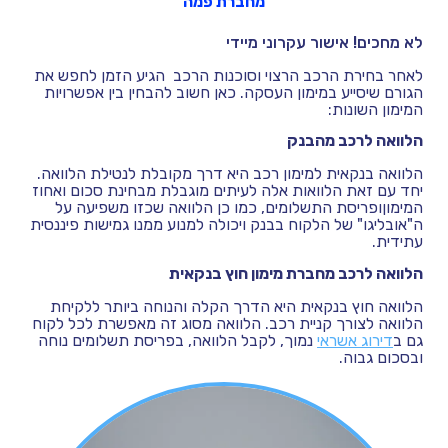
מחברת פמה
לא מחכים! אישור עקרוני מיידי
לאחר בחירת הרכב הרצוי וסוכנות הרכב הגיע הזמן לחפש את
הגורם שיסייע במימון העסקה. כאן חשוב להבחין בין אפשרויות
המימון השונות:
הלוואה לרכב מהבנק
הלוואה בנקאית למימון רכב היא דרך מקובלת לנטילת הלוואה.
יחד עם זאת הלוואות אלה לעיתים מוגבלת מבחינת סכום ואחוז
המימוןופריסת התשלומים, כמו כן הלוואה שכזו משפיעה על
ה"אובליגו" של הלקוח בבנק ויכולה למנוע ממנו גמישות פיננסית
עתידית.
הלוואה לרכב מחברת מימון חוץ בנקאית
הלוואה חוץ בנקאית היא הדרך הקלה והנוחה ביותר ללקיחת
הלוואה לצורך קניית רכב. הלוואה מסוג זה מאפשרת לכל לקוח
גם ב
דירוג אשראי
נמוך, לקבל הלוואה, בפריסת תשלומים נוחה
ובסכום גבוה.