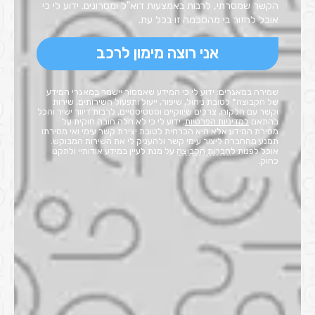
הקשר שמסרתי, לרבות באמצעות דוא"ל ומסרונים. ידוע לי כי
אוכל לחזור בי מהסכמה זו בכל עת.
אני רוצה מימון לרכב
שמירה במאגרים: ידוע לי כי המידע שאמסור יישמר במאגרי המידע
של הקבוצה* לטובת ניהול, שיפור, ייעול ותפעול השירותים, שירות
וקשר עם הלקוח, צרכים שיווקיים וסטטיסטיים, לרבות דיוור ישיר והכל
בהתאם
למדיניות הפרטיות
. ידוע לי כי לא חלה חובה חוקית על
מסירת המידע אלא היא הכרחית לטובת יצירת קשר עימי ואי מסירתו
תמנע מהחברה ליצור עימי קשר ולהעניק לי את השירות המבוקש.
אוכל לפנות ל
חברות הקבוצה
על מנת לעיין במידע אודותיי ולתקנו
כחוק.