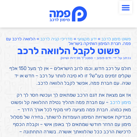
פשוט מימון לרכב
»
ידע מקצועי
»
מדריכי קניה לרכב
»
הלוואה לרכב עם
פמה. חברת המימון הוותיקה בישראל
פשוט לקבל הלוואה לרכב
נכתב על ידי:
ודים פופוב – סמנכ"ל מכירות ושיווק
חולם על רכב חדש, וכמו לרוב הישראלים – אין לך מעל 150 אלף
שקלים זמינים בעו"ש? זו לא סיבה לוותר על רכב – חדש או יד
שניה. עם חברת פמה, אפשר לקבל הלוואה לרכב.
אז אם מצאת את דגם הרכב שמתאים לך ועכשיו חסר לך רק
מימון לרכב
– עם חברת פמה תהליך נטילת ההלוואה קל ופשוט
מאין כמוהו. חברת פמה מציעה ליווי מקיף לכל אורך הדרך –
מבדיקת אפשרויות המימון העומדות לרשותך, בחירה של מסלול
מימון עם החזר חודשי שמתאים לך באופן אישי – וקבלת הכסף
לרכישת הרכב ככל שהלוואתך אושרה. בשורה התחתונה –