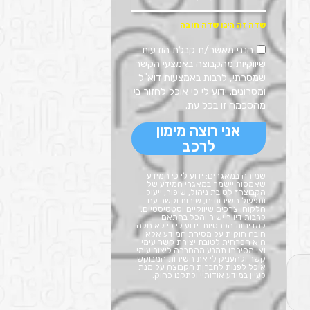
הנני מאשר/ת קבלת הודעות
שיווקיות מהקבוצה באמצעי הקשר
שמסרתי, לרבות באמצעות דוא"ל
ומסרונים. ידוע לי כי אוכל לחזור בי
מהסכמה זו בכל עת.
אני רוצה מימון
לרכב
שמירה במאגרים: ידוע לי כי המידע
שאמסור יישמר במאגרי המידע של
הקבוצה* לטובת ניהול, שיפור, ייעול
ותפעול השירותים, שירות וקשר עם
הלקוח, צרכים שיווקיים וסטטיסטיים,
לרבות דיוור ישיר והכל בהתאם
למדיניות הפרטיות
. ידוע לי כי לא חלה
חובה חוקית על מסירת המידע אלא
היא הכרחית לטובת יצירת קשר עימי
ואי מסירתו תמנע מהחברה ליצור עימי
קשר ולהעניק לי את השירות המבוקש.
אוכל לפנות ל
חברות הקבוצה
על מנת
לעיין במידע אודותיי ולתקנו כחוק.