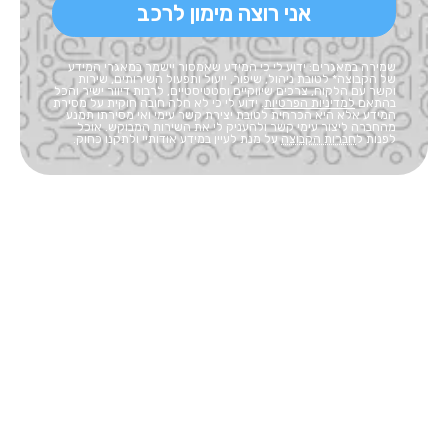
אני רוצה מימון לרכב
שמירה במאגרים: ידוע לי כי המידע שאמסור יישמר במאגרי המידע
של הקבוצה* לטובת ניהול, שיפור, ייעול ותפעול השירותים, שירות
וקשר עם הלקוח, צרכים שיווקיים וסטטיסטיים, לרבות דיוור ישיר והכל
בהתאם
למדיניות הפרטיות
. ידוע לי כי לא חלה חובה חוקית על מסירת
המידע אלא היא הכרחית לטובת יצירת קשר עימי ואי מסירתו תמנע
מהחברה ליצור עימי קשר ולהעניק לי את השירות המבוקש. אוכל
לפנות ל
חברות הקבוצה
על מנת לעיין במידע אודותיי ולתקנו כחוק.