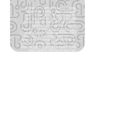
שמירה במאגרים: ידוע לי כי המידע
שאמסור יישמר במאגרי המידע של
הקבוצה* לטובת ניהול, שיפור, ייעול
ותפעול השירותים, שירות וקשר עם
הלקוח, צרכים שיווקיים וסטטיסטיים,
לרבות דיוור ישיר והכל בהתאם
למדיניות הפרטיות
. ידוע לי כי לא חלה
חובה חוקית על מסירת המידע אלא
היא הכרחית לטובת יצירת קשר עימי
ואי מסירתו תמנע מהחברה ליצור עימי
קשר ולהעניק לי את השירות המבוקש.
אוכל לפנות ל
חברות הקבוצה
על מנת
לעיין במידע אודותיי ולתקנו כחוק.