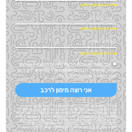
הנני מאשר/ת קבלת הודעות שיווקיות מהקבוצה באמצעי
הקשר שמסרתי, לרבות באמצעות דוא"ל ומסרונים. ידוע לי כי
אוכל לחזור בי מהסכמה זו בכל עת.
אני רוצה מימון לרכב
שמירה במאגרים: ידוע לי כי המידע שאמסור יישמר במאגרי המידע
של הקבוצה* לטובת ניהול, שיפור, ייעול ותפעול השירותים, שירות
וקשר עם הלקוח, צרכים שיווקיים וסטטיסטיים, לרבות דיוור ישיר והכל
בהתאם
למדיניות הפרטיות
. ידוע לי כי לא חלה חובה חוקית על מסירת
המידע אלא היא הכרחית לטובת יצירת קשר עימי ואי מסירתו תמנע
מהחברה ליצור עימי קשר ולהעניק לי את השירות המבוקש. אוכל
לפנות ל
חברות הקבוצה
על מנת לעיין במידע אודותיי ולתקנו כחוק.