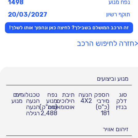
נפח מנוע
1498
תוקף רשיון
20/03/2027
זה הרכב המושלם בשבילך? לחיצה כאן ונהפוך אותו לשלך!
<חזרה לחיפוש הרכב
מנוע וביצועים
סוג
הספק
הנעה
תיבת
נפח
טכנולוגיית
דגם
דלק
מירבי
4X2
הילוכים
מנוע
הנעה
מנוע
בנזין
(כ"ס)
אוטומאטית
(סמ"ק)
הנעה
181
2,488
רגילה
זיהום אוויר