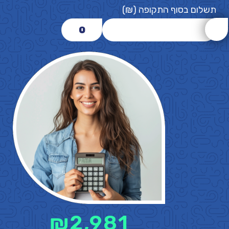
תשלום בסוף התקופה (₪)
0
₪
2,981