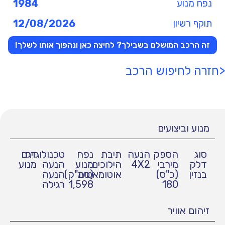
נפח מנוע
1984
תוקף רשיון
12/08/2026
זה הרכב המושלם בשבילך? לחיצה כאן ונהפוך אותו לשלך!
<חזרה לחיפוש הרכב
מנוע וביצועים
סוג
הספק
הנעה
תיבת
נפח
טכנולוגיית
דגם
דלק
מירבי
4X2
הילוכים
מנוע
הנעה
מנוע
בנזין
(כ"ס)
אוטומאטית
(סמ"ק)
הנעה
180
1,598
רגילה
זיהום אוויר