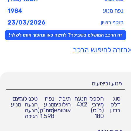
נפח מנוע
1984
תוקף רשיון
23/03/2026
זה הרכב המושלם בשבילך? לחיצה כאן ונהפוך אותו לשלך!
<חזרה לחיפוש הרכב
מנוע וביצועים
סוג
הספק
הנעה
תיבת
נפח
טכנולוגיית
דגם
דלק
מירבי
4X2
הילוכים
מנוע
הנעה
מנוע
בנזין
(כ"ס)
אוטומאטית
(סמ"ק)
הנעה
180
1,598
רגילה