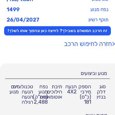
נפח מנוע
1499
תוקף רשיון
26/04/2027
זה הרכב המושלם בשבילך? לחיצה כאן ונהפוך אותו לשלך!
<חזרה לחיפוש הרכב
מנוע וביצועים
סוג
הספק
הנעה
תיבת
נפח
טכנולוגיית
דגם
דלק
מירבי
4X2
הילוכים
מנוע
הנעה
מנוע
בנזין
(כ"ס)
אוטומאטית
(סמ"ק)
הנעה
181
2,488
רגילה