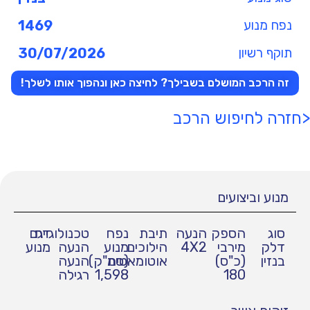
נפח מנוע
1469
תוקף רשיון
30/07/2026
זה הרכב המושלם בשבילך? לחיצה כאן ונהפוך אותו לשלך!
<חזרה לחיפוש הרכב
מנוע וביצועים
סוג
הספק
הנעה
תיבת
נפח
טכנולוגיית
דגם
דלק
מירבי
4X2
הילוכים
מנוע
הנעה
מנוע
בנזין
(כ"ס)
אוטומאטית
(סמ"ק)
הנעה
180
1,598
רגילה