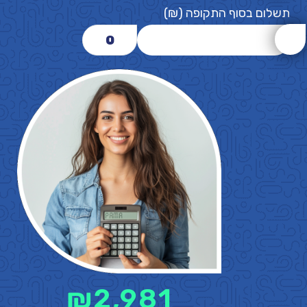
תשלום בסוף התקופה (₪)
0
₪
2,981