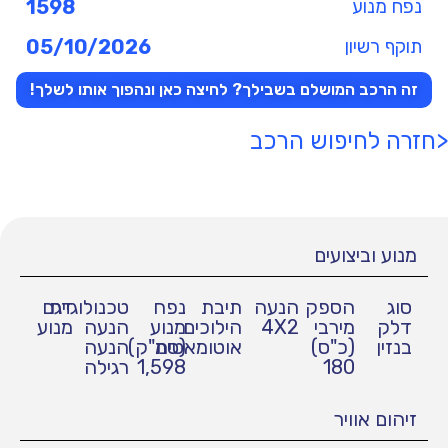
נפח מנוע
1598
תוקף רשיון
05/10/2026
זה הרכב המושלם בשבילך? לחיצה כאן ונהפוך אותו לשלך!
<חזרה לחיפוש הרכב
מנוע וביצועים
סוג
הספק
הנעה
תיבת
נפח
טכנולוגיית
דגם
דלק
מירבי
4X2
הילוכים
מנוע
הנעה
מנוע
בנזין
(כ"ס)
אוטומאטית
(סמ"ק)
הנעה
180
1,598
רגילה
זיהום אוויר