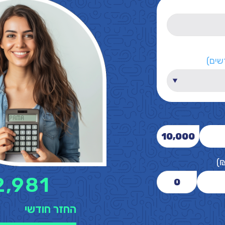
שים)
10,000
)
2,981
0
החזר חודשי