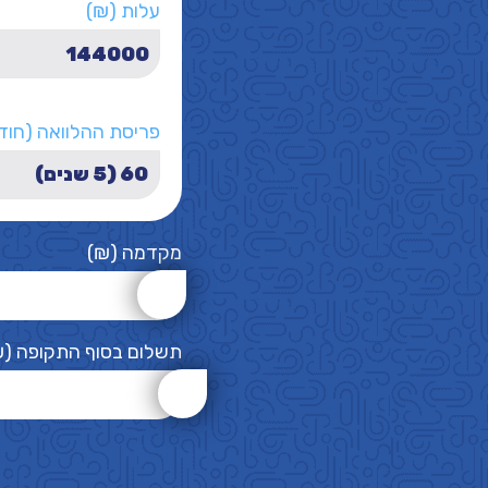
עלות (₪)
פריסת ההלוואה (חוד
מקדמה (₪)
תשלום בסוף התקופה (₪