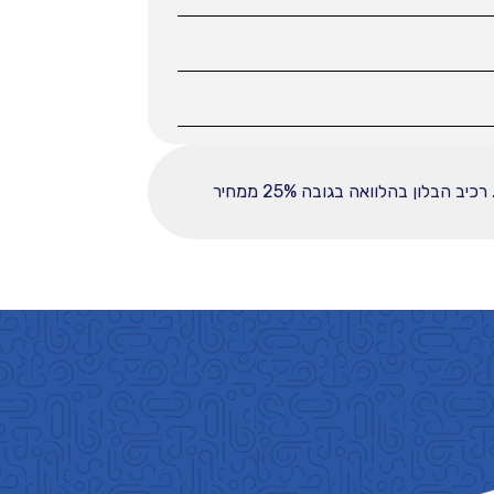
ההחזר החודשי לחודש המפורט לעיל מבוסס על עסקה הכוללת מקדמה בסך 36000, ובפריסה ל-60 תשלומים. רכיב הבלון בהלוואה בגובה 25% ממחיר