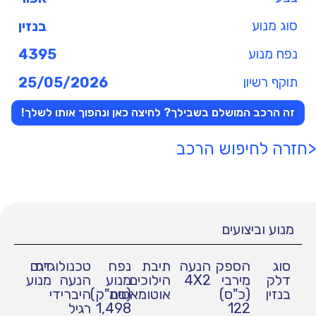
סוג מנוע
בנזין
נפח מנוע
4395
תוקף רשיון
25/05/2026
זה הרכב המושלם בשבילך? לחיצה כאן ונהפוך אותו לשלך!
<חזרה לחיפוש הרכב
מנוע וביצועים
סוג
הספק
הנעה
תיבת
נפח
טכנולוגיית
דגם
דלק
מירבי
4X2
הילוכים
מנוע
הנעה
מנוע
בנזין
(כ"ס)
אוטומאטית
(סמ"ק)
היברידי
122
1,498
רגיל