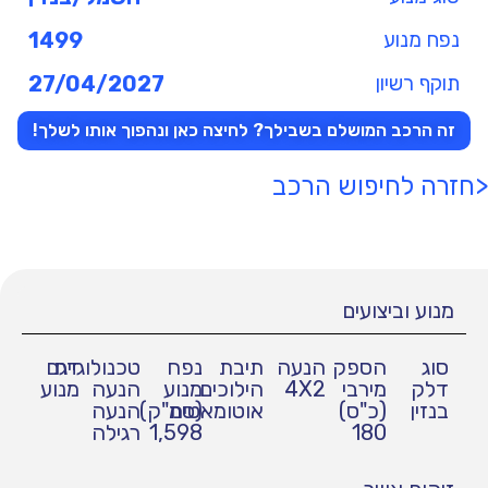
נפח מנוע
1499
תוקף רשיון
27/04/2027
זה הרכב המושלם בשבילך? לחיצה כאן ונהפוך אותו לשלך!
<חזרה לחיפוש הרכב
מנוע וביצועים
סוג
הספק
הנעה
תיבת
נפח
טכנולוגיית
דגם
דלק
מירבי
4X2
הילוכים
מנוע
הנעה
מנוע
בנזין
(כ"ס)
אוטומאטית
(סמ"ק)
הנעה
180
1,598
רגילה