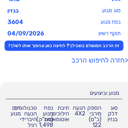
סוג מנוע
בנזין
נפח מנוע
3604
תוקף רשיון
04/09/2026
זה הרכב המושלם בשבילך? לחיצה כאן ונהפוך אותו לשלך!
<חזרה לחיפוש הרכב
מנוע וביצועים
סוג
הספק
הנעה
תיבת
נפח
טכנולוגיית
דגם
דלק
מירבי
4X2
הילוכים
מנוע
הנעה
מנוע
בנזין
(כ"ס)
אוטומאטית
(סמ"ק)
היברידי
122
1,498
רגיל