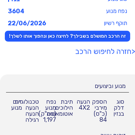
נפח מנוע
3604
תוקף רשיון
22/06/2026
זה הרכב המושלם בשבילך? לחיצה כאן ונהפוך אותו לשלך!
<חזרה לחיפוש הרכב
מנוע וביצועים
סוג
הספק
הנעה
תיבת
נפח
טכנולוגיית
דגם
דלק
מירבי
4X2
הילוכים
מנוע
הנעה
מנוע
בנזין
(כ"ס)
אוטומאטית
(סמ"ק)
הנעה
84
1,197
רגילה