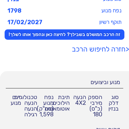
נפח מנוע
1798
תוקף רשיון
17/02/2027
זה הרכב המושלם בשבילך? לחיצה כאן ונהפוך אותו לשלך!
<חזרה לחיפוש הרכב
מנוע וביצועים
סוג
הספק
הנעה
תיבת
נפח
טכנולוגיית
דגם
דלק
מירבי
4X2
הילוכים
מנוע
הנעה
מנוע
בנזין
(כ"ס)
אוטומאטית
(סמ"ק)
הנעה
180
1,598
רגילה