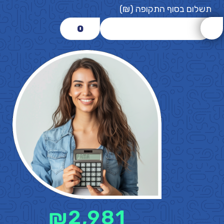
תשלום בסוף התקופה (₪)
0
₪
2,981