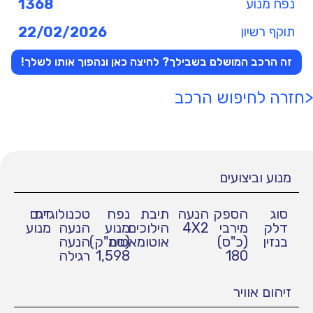
נפח מנוע
1368
תוקף רשיון
22/02/2026
זה הרכב המושלם בשבילך? לחיצה כאן ונהפוך אותו לשלך!
<חזרה לחיפוש הרכב
מנוע וביצועים
סוג
הספק
הנעה
תיבת
נפח
טכנולוגיית
דגם
דלק
מירבי
4X2
הילוכים
מנוע
הנעה
מנוע
בנזין
(כ"ס)
אוטומאטית
(סמ"ק)
הנעה
180
1,598
רגילה
זיהום אוויר