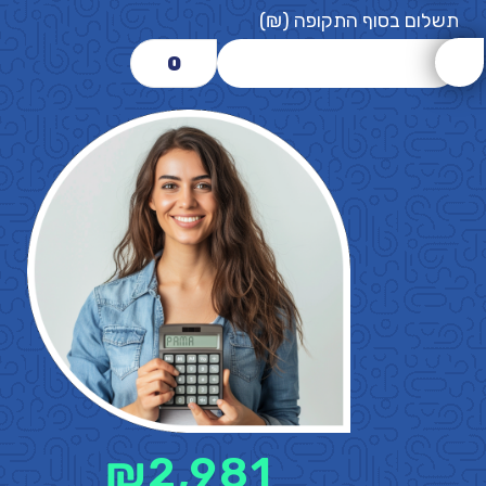
תשלום בסוף התקופה (₪)
0
₪
2,981