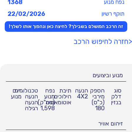
נפח מנוע
1368
תוקף רשיון
22/02/2026
זה הרכב המושלם בשבילך? לחיצה כאן ונהפוך אותו לשלך!
<חזרה לחיפוש הרכב
מנוע וביצועים
סוג
הספק
הנעה
תיבת
נפח
טכנולוגיית
דגם
דלק
מירבי
4X2
הילוכים
מנוע
הנעה
מנוע
בנזין
(כ"ס)
אוטומאטית
(סמ"ק)
הנעה
180
1,598
רגילה
זיהום אוויר