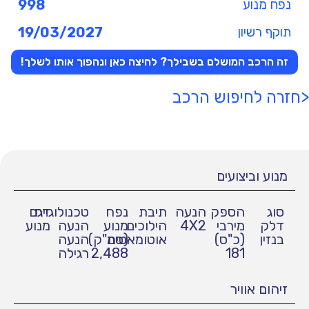
נפח מנוע
998
תוקף רשיון
19/03/2027
זה הרכב המושלם בשבילך? לחיצה כאן ונהפוך אותו לשלך!
<חזרה לחיפוש הרכב
מנוע וביצועים
סוג
הספק
הנעה
תיבת
נפח
טכנולוגיית
דגם
דלק
מירבי
4X2
הילוכים
מנוע
הנעה
מנוע
בנזין
(כ"ס)
אוטומאטית
(סמ"ק)
הנעה
181
2,488
רגילה
זיהום אוויר