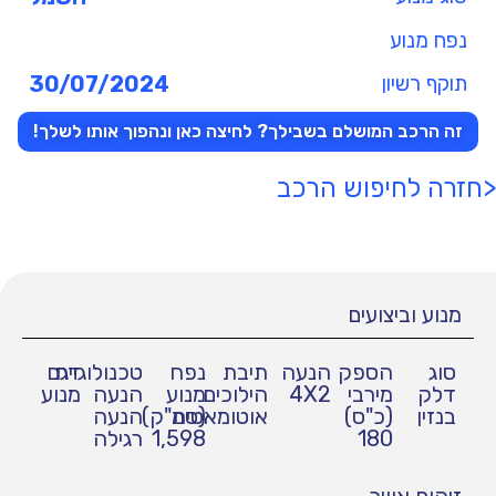
נפח מנוע
תוקף רשיון
30/07/2024
זה הרכב המושלם בשבילך? לחיצה כאן ונהפוך אותו לשלך!
<חזרה לחיפוש הרכב
מנוע וביצועים
סוג
הספק
הנעה
תיבת
נפח
טכנולוגיית
דגם
דלק
מירבי
4X2
הילוכים
מנוע
הנעה
מנוע
בנזין
(כ"ס)
אוטומאטית
(סמ"ק)
הנעה
180
1,598
רגילה