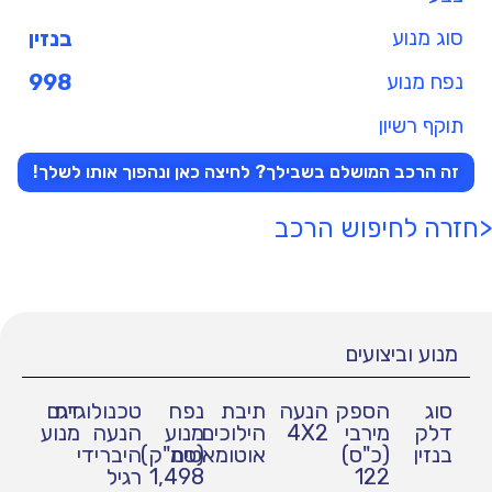
סוג מנוע
בנזין
נפח מנוע
998
תוקף רשיון
זה הרכב המושלם בשבילך? לחיצה כאן ונהפוך אותו לשלך!
<חזרה לחיפוש הרכב
מנוע וביצועים
סוג
הספק
הנעה
תיבת
נפח
טכנולוגיית
דגם
דלק
מירבי
4X2
הילוכים
מנוע
הנעה
מנוע
בנזין
(כ"ס)
אוטומאטית
(סמ"ק)
היברידי
122
1,498
רגיל