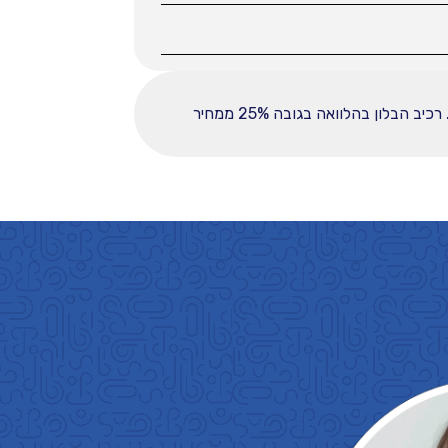
ההחזר החודשי לחודש המפורט לעיל מבוסס על עסקה הכוללת מקדמה בסך 38000, ובפריסה ל-60 תשלומים. רכיב הבלון בהלוואה בגובה 25% ממחיר