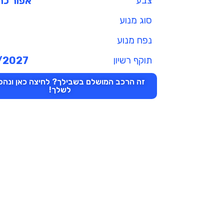
צבע
אפור כה
סוג מנוע
נפח מנוע
תוקף רשיון
/2027
זה הרכב המושלם בשבילך? לחיצה כאן ונהפו
לשלך!