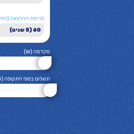
פריסת ההלוואה (חוד
מקדמה (₪)
תשלום בסוף התקופה (₪