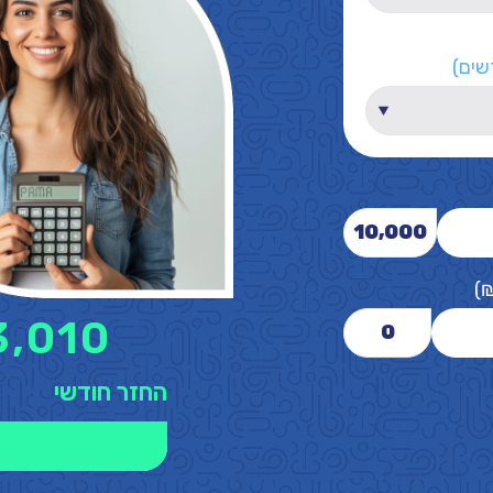
שים)
10,000
)
3,010
0
החזר חודשי