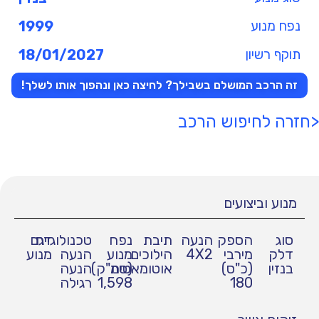
נפח מנוע
1999
תוקף רשיון
18/01/2027
זה הרכב המושלם בשבילך? לחיצה כאן ונהפוך אותו לשלך!
<חזרה לחיפוש הרכב
מנוע וביצועים
סוג
הספק
הנעה
תיבת
נפח
טכנולוגיית
דגם
דלק
מירבי
4X2
הילוכים
מנוע
הנעה
מנוע
בנזין
(כ"ס)
אוטומאטית
(סמ"ק)
הנעה
180
1,598
רגילה