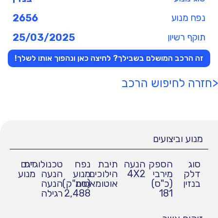
נפח מנוע
2656
תוקף רשיון
25/03/2025
זה הרכב המושלם בשבילך? לחיצה כאן ונהפוך אותו לשלך!
<חזרה לחיפוש הרכב
מנוע וביצועים
סוג
הספק
הנעה
תיבת
נפח
טכנולוגיית
דגם
דלק
מירבי
4X2
הילוכים
מנוע
הנעה
מנוע
בנזין
(כ"ס)
אוטומאטית
(סמ"ק)
הנעה
181
2,488
רגילה