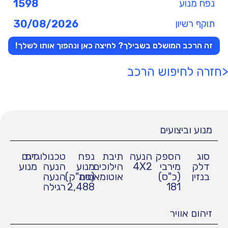
נפח מנוע
1598
תוקף רשיון
30/08/2026
זה הרכב המושלם בשבילך? לחיצה כאן ונהפוך אותו לשלך!
<חזרה לחיפוש הרכב
מנוע וביצועים
סוג
הספק
הנעה
תיבת
נפח
טכנולוגיית
דגם
דלק
מירבי
4X2
הילוכים
מנוע
הנעה
מנוע
בנזין
(כ"ס)
אוטומאטית
(סמ"ק)
הנעה
181
2,488
רגילה
זיהום אוויר