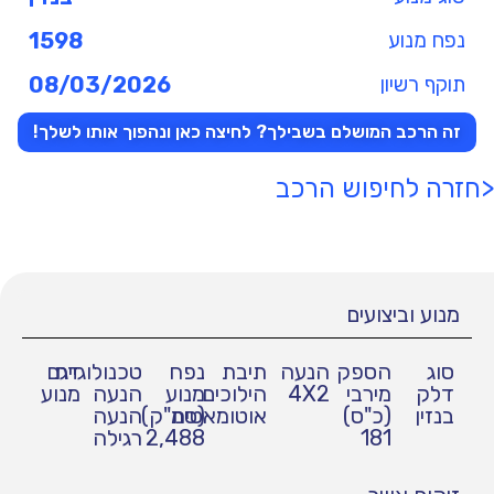
נפח מנוע
1598
תוקף רשיון
08/03/2026
זה הרכב המושלם בשבילך? לחיצה כאן ונהפוך אותו לשלך!
<חזרה לחיפוש הרכב
מנוע וביצועים
סוג
הספק
הנעה
תיבת
נפח
טכנולוגיית
דגם
דלק
מירבי
4X2
הילוכים
מנוע
הנעה
מנוע
בנזין
(כ"ס)
אוטומאטית
(סמ"ק)
הנעה
181
2,488
רגילה