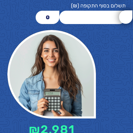
תשלום בסוף התקופה (₪)
0
₪
2,981