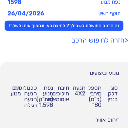
נפח מנוע
1598
תוקף רשיון
26/04/2026
זה הרכב המושלם בשבילך? לחיצה כאן ונהפוך אותו לשלך!
<חזרה לחיפוש הרכב
מנוע וביצועים
סוג
הספק
הנעה
תיבת
נפח
טכנולוגיית
דגם
דלק
מירבי
4X2
הילוכים
מנוע
הנעה
מנוע
בנזין
(כ"ס)
אוטומאטית
(סמ"ק)
הנעה
180
1,598
רגילה
זיהום אוויר