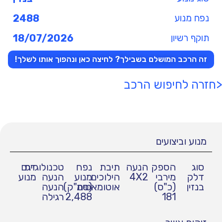
נפח מנוע
2488
תוקף רשיון
18/07/2026
זה הרכב המושלם בשבילך? לחיצה כאן ונהפוך אותו לשלך!
<חזרה לחיפוש הרכב
מנוע וביצועים
סוג
הספק
הנעה
תיבת
נפח
טכנולוגיית
דגם
דלק
מירבי
4X2
הילוכים
מנוע
הנעה
מנוע
בנזין
(כ"ס)
אוטומאטית
(סמ"ק)
הנעה
181
2,488
רגילה