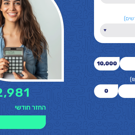
שים)
10,000
)
2,981
0
החזר חודשי