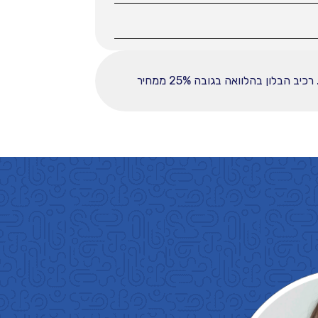
ההחזר החודשי לחודש המפורט לעיל מבוסס על עסקה הכוללת מקדמה בסך 36000, ובפריסה ל-60 תשלומים. רכיב הבלון בהלוואה בגובה 25% ממחיר