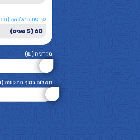
פריסת ההלוואה (חוד
מקדמה (₪)
תשלום בסוף התקופה (₪