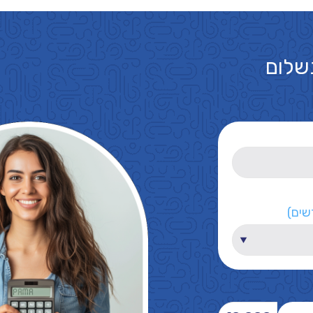
שלום
שים)