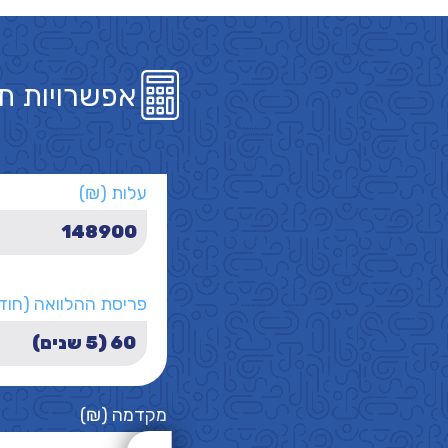
אפשרויות ת
עלות (₪)
פריסת ההלוואה (חוד
מקדמה (₪)