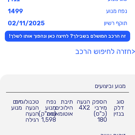
נפח מנוע
1499
תוקף רשיון
02/11/2025
זה הרכב המושלם בשבילך? לחיצה כאן ונהפוך אותו לשלך!
<חזרה לחיפוש הרכב
מנוע וביצועים
סוג
הספק
הנעה
תיבת
נפח
טכנולוגיית
דגם
דלק
מירבי
4X2
הילוכים
מנוע
הנעה
מנוע
בנזין
(כ"ס)
אוטומאטית
(סמ"ק)
הנעה
180
1,598
רגילה