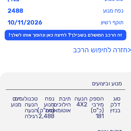
נפח מנוע
2488
תוקף רשיון
10/11/2026
זה הרכב המושלם בשבילך? לחיצה כאן ונהפוך אותו לשלך!
<חזרה לחיפוש הרכב
מנוע וביצועים
סוג
הספק
הנעה
תיבת
נפח
טכנולוגיית
דגם
דלק
מירבי
4X2
הילוכים
מנוע
הנעה
מנוע
בנזין
(כ"ס)
אוטומאטית
(סמ"ק)
הנעה
181
2,488
רגילה