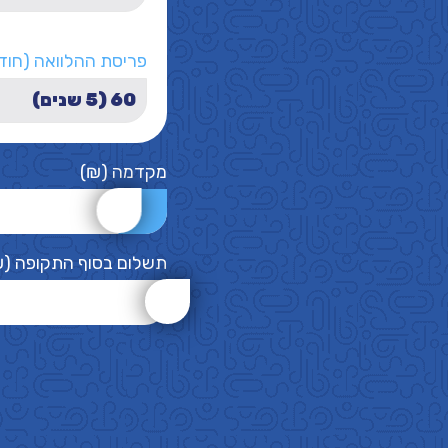
פריסת ההלוואה (חוד
מקדמה (₪)
תשלום בסוף התקופה (₪