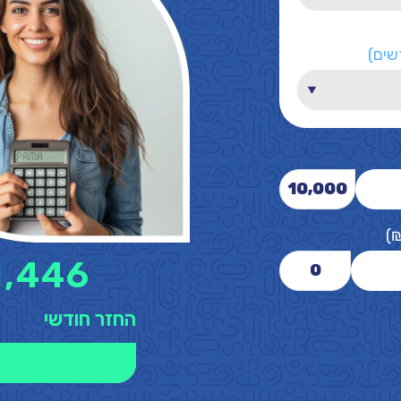
שים)
10,000
)
1,446
0
החזר חודשי