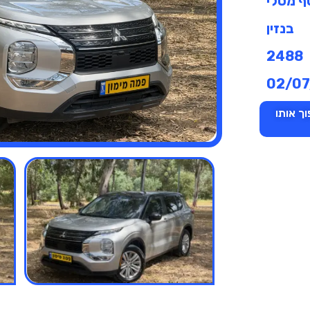
ף מטלי
בנזין
2488
02/07
ך אותו