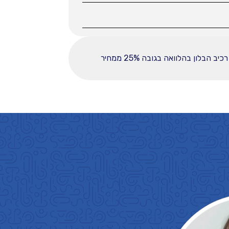
ההחזר החודשי לחודש המפורט לעיל מבוסס על עסקה הכוללת מקדמה בסך 18750, ובפריסה ל-60 תשלומים. רכיב הבלון בהלוואה בגובה 25% ממחיר