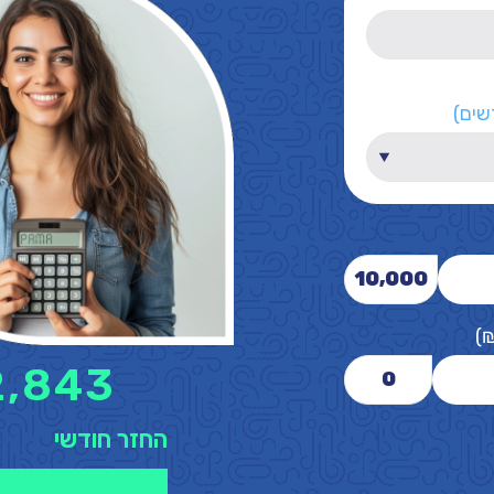
שים)
10,000
)
2,843
0
החזר חודשי