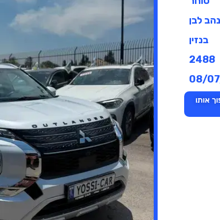
סוחר
הב לבן
בנזין
2488
08/07
ך אותו