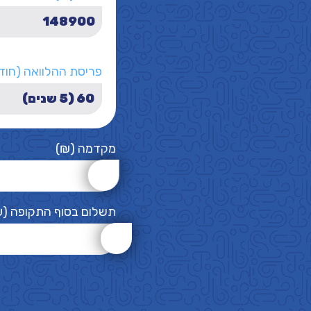
פריסת ההלוואה (חוד
מקדמה (₪)
תשלום בסוף התקופה (₪