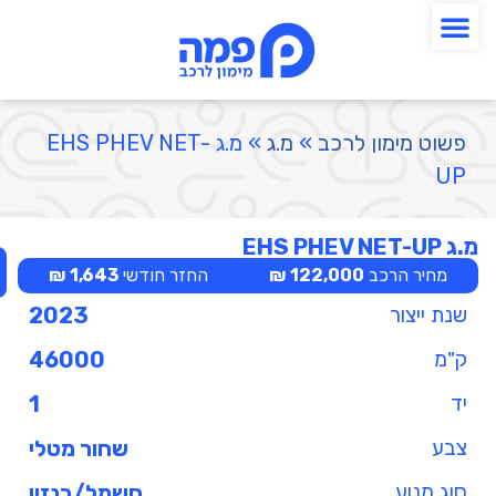
פשוט מימון לרכב
»
מ.ג
»
מ.ג EHS PHEV NET-
UP
מ.ג EHS PHEV NET-UP
מחיר הרכב
122,000 ₪
החזר חודשי
1,643 ₪
שנת ייצור
2023
ק"מ
46000
יד
1
צבע
שחור מטלי
סוג מנוע
חשמל/בנזין