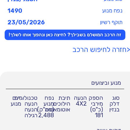
נפח מנוע
1490
תוקף רשיון
23/05/2026
זה הרכב המושלם בשבילך? לחיצה כאן ונהפוך אותו לשלך!
<חזרה לחיפוש הרכב
מנוע וביצועים
סוג
הספק
הנעה
תיבת
נפח
טכנולוגיית
דגם
דלק
מירבי
4X2
הילוכים
מנוע
הנעה
מנוע
בנזין
(כ"ס)
אוטומאטית
(סמ"ק)
הנעה
181
2,488
רגילה