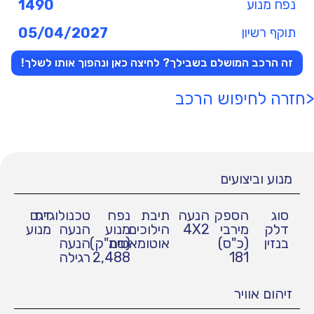
נפח מנוע
1490
תוקף רשיון
05/04/2027
זה הרכב המושלם בשבילך? לחיצה כאן ונהפוך אותו לשלך!
<חזרה לחיפוש הרכב
מנוע וביצועים
סוג
הספק
הנעה
תיבת
נפח
טכנולוגיית
דגם
דלק
מירבי
4X2
הילוכים
מנוע
הנעה
מנוע
בנזין
(כ"ס)
אוטומאטית
(סמ"ק)
הנעה
181
2,488
רגילה
זיהום אוויר