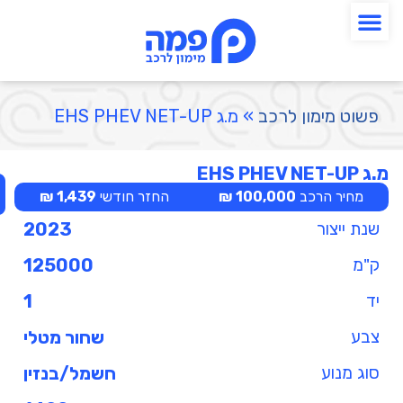
פשוט מימון לרכב
»
מ.ג EHS PHEV NET-UP
מ.ג EHS PHEV NET-UP
מחיר הרכב
100,000 ₪
החזר חודשי
1,439 ₪
שנת ייצור
2023
ק"מ
125000
יד
1
צבע
שחור מטלי
סוג מנוע
חשמל/בנזין