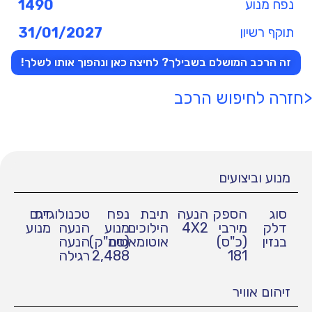
נפח מנוע
1490
תוקף רשיון
31/01/2027
זה הרכב המושלם בשבילך? לחיצה כאן ונהפוך אותו לשלך!
<חזרה לחיפוש הרכב
מנוע וביצועים
סוג
הספק
הנעה
תיבת
נפח
טכנולוגיית
דגם
דלק
מירבי
4X2
הילוכים
מנוע
הנעה
מנוע
בנזין
(כ"ס)
אוטומאטית
(סמ"ק)
הנעה
181
2,488
רגילה
זיהום אוויר