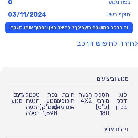
נפח מנוע
0
תוקף רשיון
03/11/2024
זה הרכב המושלם בשבילך? לחיצה כאן ונהפוך אותו לשלך!
<חזרה לחיפוש הרכב
מנוע וביצועים
סוג
הספק
הנעה
תיבת
נפח
טכנולוגיית
דגם
דלק
מירבי
4X2
הילוכים
מנוע
הנעה
מנוע
בנזין
(כ"ס)
אוטומאטית
(סמ"ק)
הנעה
180
1,598
רגילה
זיהום אוויר