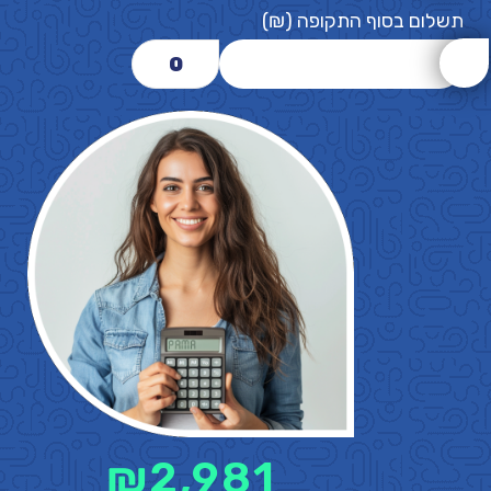
תשלום בסוף התקופה (₪)
0
₪
2,981