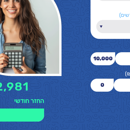
שים)
10,000
)
2,981
0
החזר חודשי