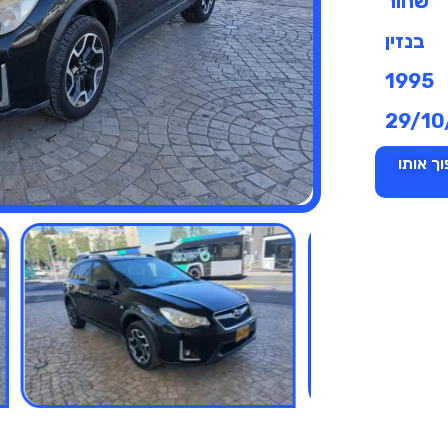
שחור
בנזין
1995
29/10
ך אותו