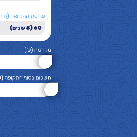
פריסת ההלוואה (חוד
מקדמה (₪)
תשלום בסוף התקופה (₪