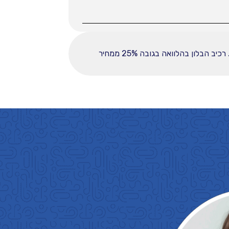
ההחזר החודשי לחודש המפורט לעיל מבוסס על עסקה הכוללת מקדמה בסך 36000, ובפריסה ל-60 תשלומים. רכיב הבלון בהלוואה בגובה 25% ממחיר